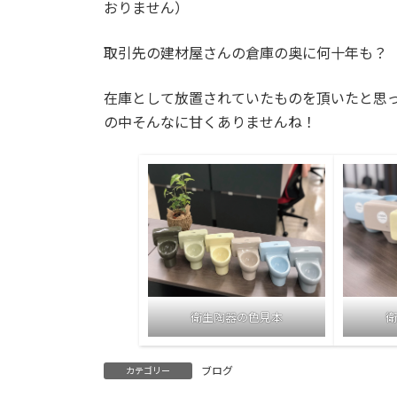
日
おりません）
時
:
取引先の建材屋さんの倉庫の奥に何十年も？
在庫として放置されていたものを頂いたと思
の中そんなに甘くありませんね！
衛生陶器の色見本
衛
ブログ
カテゴリー