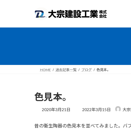
コ
ナ
ン
ビ
テ
ゲ
ン
ー
ツ
シ
へ
ョ
ス
ン
キ
に
ッ
移
プ
動
HOME
過去記事一覧
ブログ
色見本。
色見本。
最
2020年3月21日
2022年3月15日
大宗
終
更
昔の衛生陶器の色見本を並べてみました。バ
新