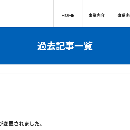
HOME
事業内容
事業実
過去記事一覧
が変更されました。