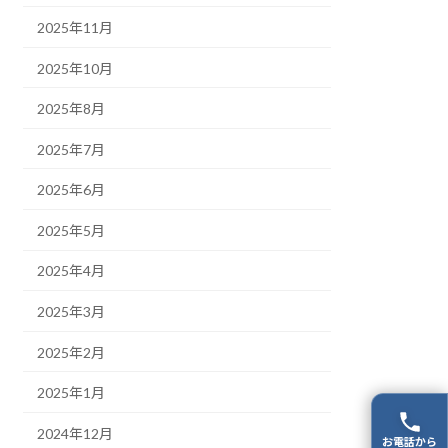
2025年11月
2025年10月
2025年8月
2025年7月
2025年6月
2025年5月
2025年4月
2025年3月
2025年2月
2025年1月
2024年12月
お電話から