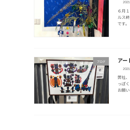
202
６月１
ルス終
です。
アー
ブログ
202
弊社、
っぽく
お願い