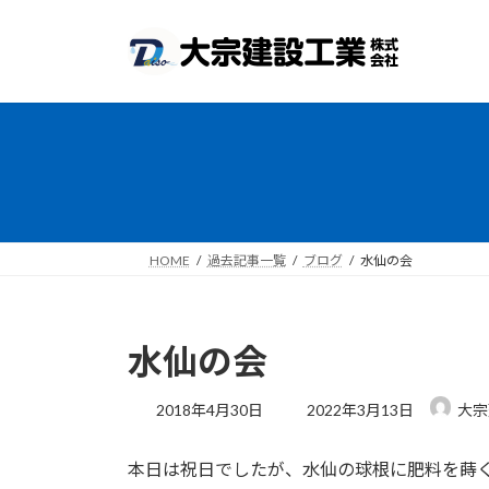
コ
ナ
ン
ビ
テ
ゲ
ン
ー
ツ
シ
へ
ョ
ス
ン
キ
に
ッ
移
プ
動
HOME
過去記事一覧
ブログ
水仙の会
水仙の会
最
2018年4月30日
2022年3月13日
大宗
終
更
本日は祝日でしたが、水仙の球根に肥料を蒔
新