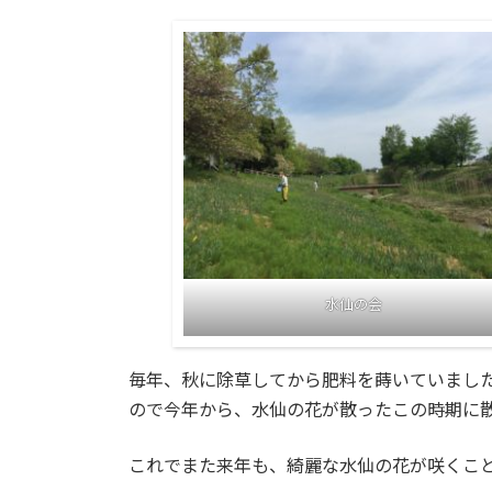
日
時
:
水仙の会
毎年、秋に除草してから肥料を蒔いていまし
ので今年から、水仙の花が散ったこの時期に
これでまた来年も、綺麗な水仙の花が咲くこ