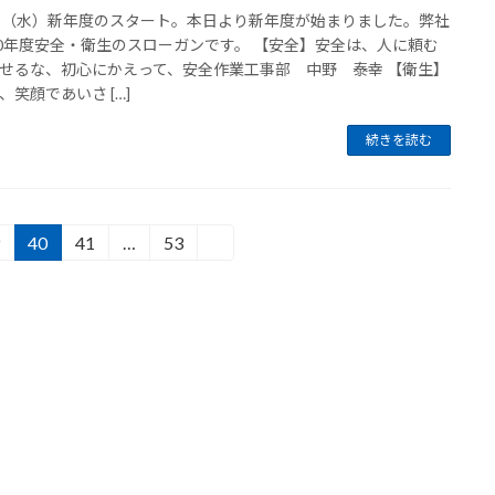
日（水）新年度のスタート。本日より新年度が始まりました。弊社
20年度安全・衛生のスローガンです。 【安全】安全は、人に頼む
せるな、初心にかえって、安全作業工事部 中野 泰幸 【衛生】
、笑顔であいさ […]
続きを読む
40
41
…
53
»
固
固
固
定
定
定
ペ
ペ
ペ
ー
ー
ー
ジ
ジ
ジ