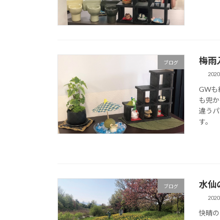
梅雨
ブログ
202
GWも
も兜か
違うパ
す。
水仙
ブログ
202
快晴の