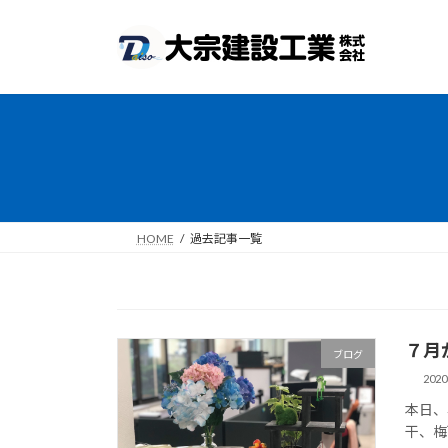
コ
ナ
ン
ビ
テ
ゲ
ン
ー
ツ
シ
へ
ョ
ス
ン
キ
に
ッ
移
プ
動
HOME
過去記事一覧
７月
ブログ
202
本日、
干、梅