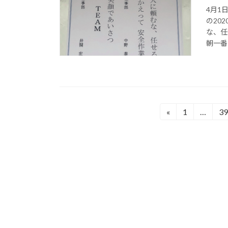
4月1
の20
な、任
朝一番
投
«
1
…
39
固
固
定
定
稿
ペ
ペ
の
ー
ー
ジ
ジ
ペ
ー
ジ