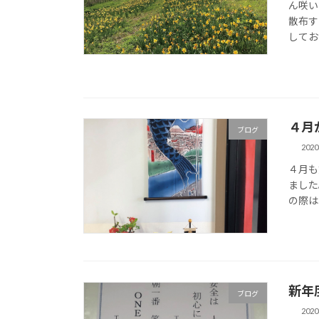
ん咲い
散布す
してお
４月
ブログ
202
４月も
ました
の際は
新年
ブログ
202